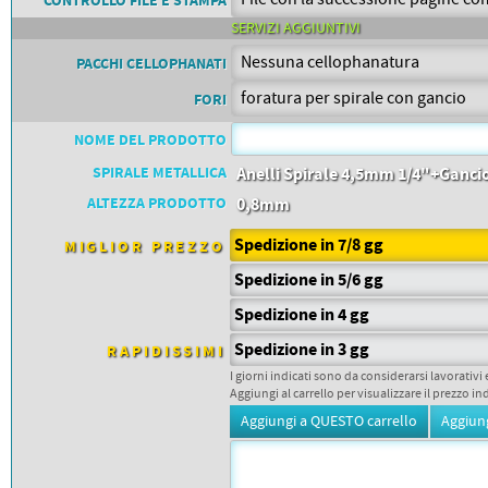
PETTORALI
CONTROLLO FILE E STAMPA
DORSALI TARGHE
SERVIZI AGGIUNTIVI
PETTORALI NUMERI DA
GARA
PACCHI CELLOPHANATI
PETTORALI CON NOME ATLETA
NUMERI DA GARA MTB
FORI
NOME DEL PRODOTTO
SPIRALE METALLICA
Anelli Spirale 4,5mm 1/4"+Ganci
ALTEZZA PRODOTTO
0,8mm
Spedizione in 7/8 gg
MIGLIOR PREZZO
Spedizione in 5/6 gg
Spedizione in 4 gg
Spedizione in 3 gg
RAPIDISSIMI
I giorni indicati sono da considerarsi lavorativi 
Aggiungi al carrello per visualizzare il prezzo in