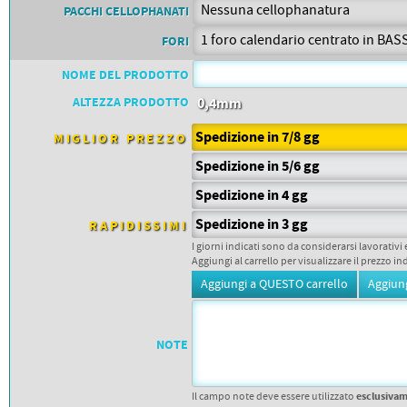
PETTORALI
PACCHI CELLOPHANATI
DORSALI TARGHE
PETTORALI NUMERI DA
FORI
GARA
PETTORALI CON NOME ATLETA
NOME DEL PRODOTTO
NUMERI DA GARA MTB
ALTEZZA PRODOTTO
0,4mm
Spedizione in 7/8 gg
MIGLIOR PREZZO
Spedizione in 5/6 gg
Spedizione in 4 gg
Spedizione in 3 gg
RAPIDISSIMI
I giorni indicati sono da considerarsi lavorativi 
Aggiungi al carrello per visualizzare il prezzo in
NOTE
esclusiva
Il campo note deve essere utilizzato