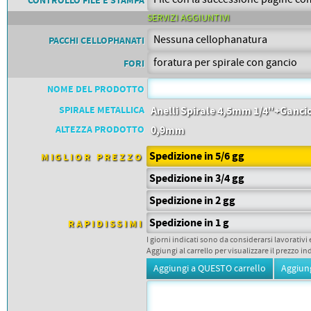
PETTORALI
CONTROLLO FILE E STAMPA
DORSALI TARGHE
SERVIZI AGGIUNTIVI
PETTORALI NUMERI DA
GARA
PACCHI CELLOPHANATI
PETTORALI CON NOME ATLETA
NUMERI DA GARA MTB
FORI
NOME DEL PRODOTTO
SPIRALE METALLICA
Anelli Spirale 4,5mm 1/4"+Ganci
ALTEZZA PRODOTTO
0,9mm
Spedizione in 5/6 gg
MIGLIOR PREZZO
Spedizione in 3/4 gg
Spedizione in 2 gg
Spedizione in 1 g
RAPIDISSIMI
I giorni indicati sono da considerarsi lavorativi 
Aggiungi al carrello per visualizzare il prezzo in