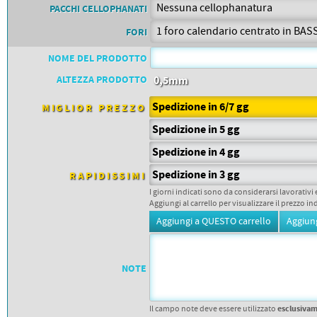
PETTORALI
PACCHI CELLOPHANATI
DORSALI TARGHE
PETTORALI NUMERI DA
FORI
GARA
PETTORALI CON NOME ATLETA
NOME DEL PRODOTTO
NUMERI DA GARA MTB
ALTEZZA PRODOTTO
0,5mm
Spedizione in 6/7 gg
MIGLIOR PREZZO
Spedizione in 5 gg
Spedizione in 4 gg
Spedizione in 3 gg
RAPIDISSIMI
I giorni indicati sono da considerarsi lavorativi 
Aggiungi al carrello per visualizzare il prezzo in
NOTE
esclusiva
Il campo note deve essere utilizzato