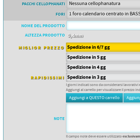
PETTORALI
PACCHI CELLOPHANATI
DORSALI TARGHE
PETTORALI NUMERI DA
FORI
GARA
PETTORALI CON NOME ATLETA
NOME DEL PRODOTTO
NUMERI DA GARA MTB
ALTEZZA PRODOTTO
0,4mm
Spedizione in 6/7 gg
MIGLIOR PREZZO
Spedizione in 5 gg
Spedizione in 4 gg
Spedizione in 3 gg
RAPIDISSIMI
I giorni indicati sono da considerarsi lavorativi 
Aggiungi al carrello per visualizzare il prezzo in
NOTE
esclusiva
Il campo note deve essere utilizzato