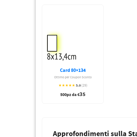
PETTORALI
DORSALI TARGHE
PETTORALI NUMERI DA
GARA
PETTORALI CON NOME ATLETA
NUMERI DA GARA MTB
Card 80×134
Ottimo per Coupon Sconto
5.0
★★★★★
(29)
35
500pz da €
Approfondimenti sulla St