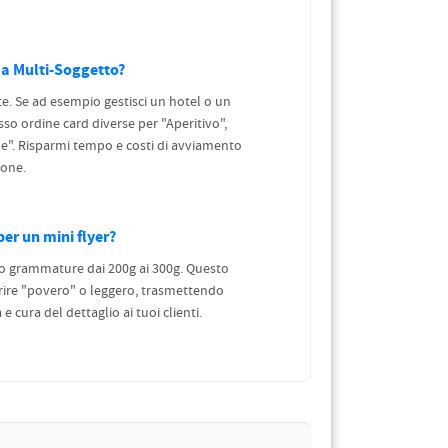
ma Multi-Soggetto?
te. Se ad esempio gestisci un hotel o un
sso ordine card diverse per "Aperitivo",
". Risparmi tempo e costi di avviamento
ione.
er un mini flyer?
amo grammature dai 200g ai 300g. Questo
arire "povero" o leggero, trasmettendo
 cura del dettaglio ai tuoi clienti.