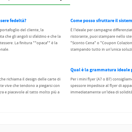
ssere fedeltà?
Come posso sfruttare il siste
ortafoglio del cliente, la
È l'ideale per campagne differenzia
ta che gli angoli si sfaldino e che la
ristorante, puoi stampare nello ste
tessere. La finitura **opaca** è la
"Sconto Cena" o "Coupon Colazione
onale.
stampando tutto in un'unica soluz
Qual è la grammatura ideale p
he richiama il design delle carte di
Per i mini flyer (A7 o B7) consigli
nte vive che tendono a piegarsi con
spessore impedisce al flyer di app
a e piacevole al tatto molto più a
immediatamente un'idea di solidità e