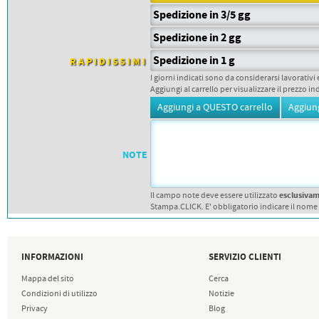
PETTORALI
DORSALI TARGHE
Spedizione in 3/5 gg
PETTORALI NUMERI DA
Spedizione in 2 gg
GARA
PETTORALI CON NOME ATLETA
Spedizione in 1 g
NUMERI DA GARA MTB
RAPIDISSIMI
I giorni indicati sono da considerarsi lavorativi 
Aggiungi al carrello per visualizzare il prezzo in
NOTE
esclusiva
Il campo note deve essere utilizzato
Stampa.CLICK. E' obbligatorio indicare il nome
INFORMAZIONI
SERVIZIO CLIENTI
Mappa del sito
Cerca
Condizioni di utilizzo
Notizie
Privacy
Blog