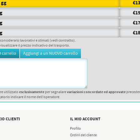
7 gg
€13
gg
€15
gg
€17
gg
€18
 considerarsi lavorativi e stimati (vedi contratto).
visualizzare il prezzo indicativo del trasporto.
esclusivamente
variazioni concordate ed approvate
re utilizzato
per segnalare
precede
atorio indicare il nome dell'operatore.
IO CLIENTI
IL MIO ACCOUNT
Profilo
Ordini del cliente