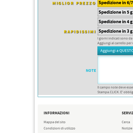
PETTORALI
Spedizione in 6/
MIGLIOR PREZZO
DORSALI TARGHE
Spedizione in 5 
PETTORALI NUMERI DA
GARA
PETTORALI CON NOME ATLETA
Spedizione in 4 
NUMERI DA GARA MTB
Spedizione in 3 
RAPIDISSIMI
I giorni indicati sono da
Aggiungi al carrello per 
NOTE
Il campo note deve esse
Stampa.CLICK. E' obblig
INFORMAZIONI
SERVIZ
Mappa del sito
Cerca
Condizioni di utilizzo
Notizie