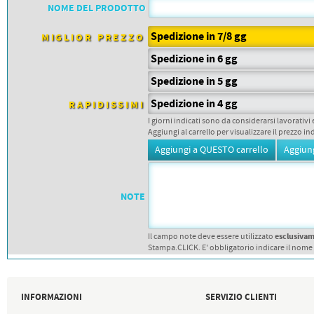
PETTORALI
NOME DEL PRODOTTO
DORSALI TARGHE
PETTORALI NUMERI DA
Spedizione in 7/8 gg
GARA
MIGLIOR PREZZO
PETTORALI CON NOME ATLETA
Spedizione in 6 gg
NUMERI DA GARA MTB
Spedizione in 5 gg
Spedizione in 4 gg
RAPIDISSIMI
I giorni indicati sono da considerarsi lavorativi 
Aggiungi al carrello per visualizzare il prezzo in
NOTE
esclusiva
Il campo note deve essere utilizzato
Stampa.CLICK. E' obbligatorio indicare il nome
INFORMAZIONI
SERVIZIO CLIENTI