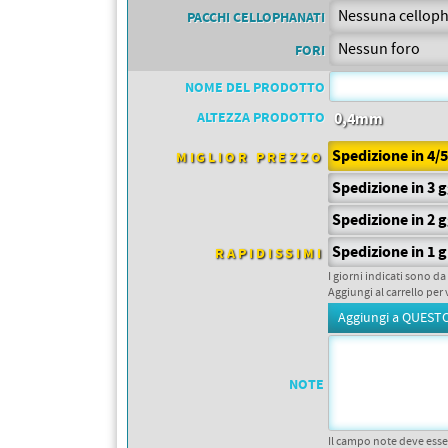
PETTORALI
PACCHI CELLOPHANATI
DORSALI TARGHE
PETTORALI NUMERI DA
FORI
GARA
PETTORALI CON NOME ATLETA
NUMERI DA GARA MTB
NOME DEL PRODOTTO
ALTEZZA PRODOTTO
0,4mm
Spedizione in 4/
MIGLIOR PREZZO
Spedizione in 3 
Spedizione in 2 
Spedizione in 1 g
RAPIDISSIMI
I giorni indicati sono da
Aggiungi al carrello per 
NOTE
Il campo note deve esse