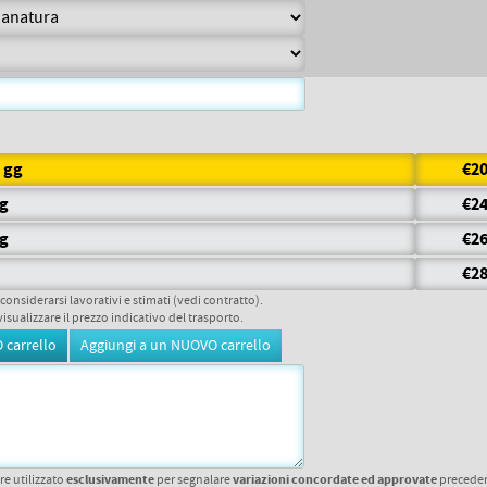
5 gg
€20
gg
€24
gg
€26
€28
 considerarsi lavorativi e stimati (vedi contratto).
visualizzare il prezzo indicativo del trasporto.
esclusivamente
variazioni concordate ed approvate
re utilizzato
per segnalare
precede