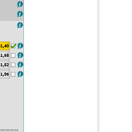
1,40
1,68
1,82
1,96
ntemente da