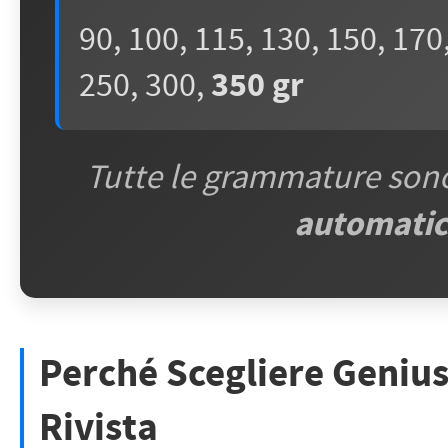
90, 100, 115, 130, 150, 170
250, 300,
350 gr
Tutte le grammature sono 
automati
Perché Scegliere GeniusP
Rivista