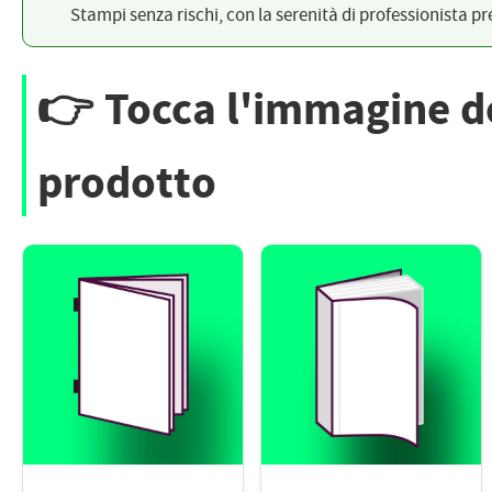
PETTORALI
Stampi senza rischi, con la serenità di professionista pr
DORSALI TARGHE
PETTORALI NUMERI DA
GARA
PETTORALI CON NOME ATLETA
👉
Tocca l'immagine de
NUMERI DA GARA MTB
prodotto