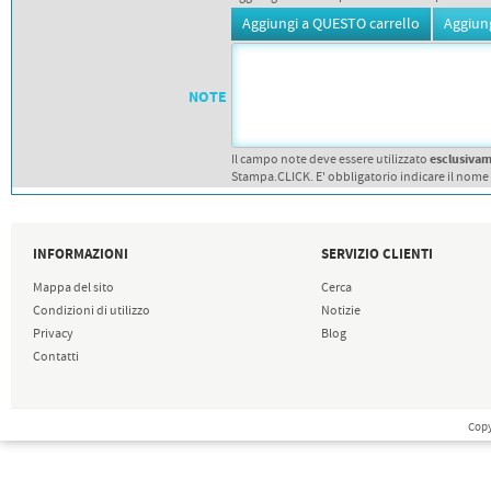
PETTORALI
DORSALI TARGHE
PETTORALI NUMERI DA
GARA
PETTORALI CON NOME ATLETA
NUMERI DA GARA MTB
NOTE
esclusiva
Il campo note deve essere utilizzato
Stampa.CLICK. E' obbligatorio indicare il nome
INFORMAZIONI
SERVIZIO CLIENTI
Mappa del sito
Cerca
Condizioni di utilizzo
Notizie
Privacy
Blog
Contatti
Copy