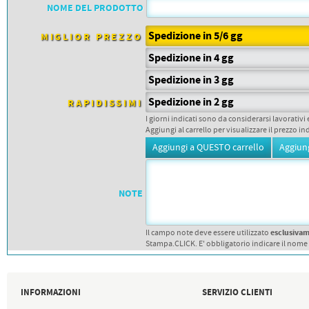
PETTORALI
NOME DEL PRODOTTO
DORSALI TARGHE
PETTORALI NUMERI DA
Spedizione in 5/6 gg
GARA
MIGLIOR PREZZO
PETTORALI CON NOME ATLETA
Spedizione in 4 gg
NUMERI DA GARA MTB
Spedizione in 3 gg
Spedizione in 2 gg
RAPIDISSIMI
I giorni indicati sono da considerarsi lavorativi 
Aggiungi al carrello per visualizzare il prezzo in
NOTE
esclusiva
Il campo note deve essere utilizzato
Stampa.CLICK. E' obbligatorio indicare il nome
INFORMAZIONI
SERVIZIO CLIENTI