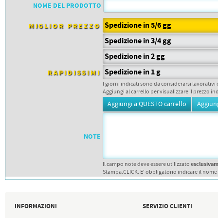
PETTORALI
NOME DEL PRODOTTO
DORSALI TARGHE
PETTORALI NUMERI DA
Spedizione in 5/6 gg
GARA
MIGLIOR PREZZO
PETTORALI CON NOME ATLETA
Spedizione in 3/4 gg
NUMERI DA GARA MTB
Spedizione in 2 gg
Spedizione in 1 g
RAPIDISSIMI
I giorni indicati sono da considerarsi lavorativi 
Aggiungi al carrello per visualizzare il prezzo in
NOTE
esclusiva
Il campo note deve essere utilizzato
Stampa.CLICK. E' obbligatorio indicare il nome
INFORMAZIONI
SERVIZIO CLIENTI