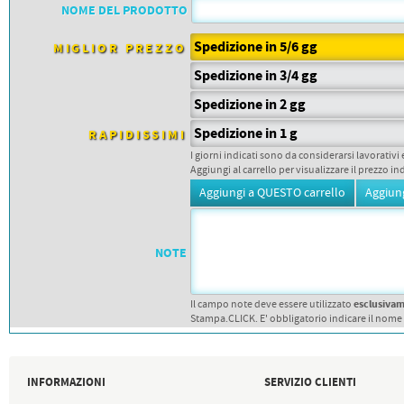
PETTORALI
NOME DEL PRODOTTO
DORSALI TARGHE
PETTORALI NUMERI DA
Spedizione in 5/6 gg
GARA
MIGLIOR PREZZO
PETTORALI CON NOME ATLETA
Spedizione in 3/4 gg
NUMERI DA GARA MTB
Spedizione in 2 gg
Spedizione in 1 g
RAPIDISSIMI
I giorni indicati sono da considerarsi lavorativi 
Aggiungi al carrello per visualizzare il prezzo in
NOTE
esclusiva
Il campo note deve essere utilizzato
Stampa.CLICK. E' obbligatorio indicare il nome
INFORMAZIONI
SERVIZIO CLIENTI