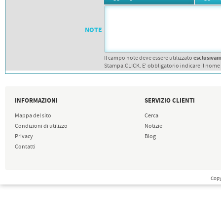
PETTORALI
DORSALI TARGHE
PETTORALI NUMERI DA
GARA
NOTE
PETTORALI CON NOME ATLETA
NUMERI DA GARA MTB
esclusiva
Il campo note deve essere utilizzato
Stampa.CLICK. E' obbligatorio indicare il nome
INFORMAZIONI
SERVIZIO CLIENTI
Mappa del sito
Cerca
Condizioni di utilizzo
Notizie
Privacy
Blog
Contatti
Copy