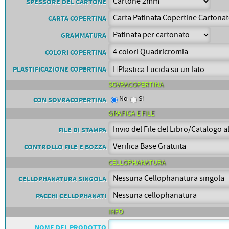
PETTORALI
SPESSORE DEL CARTONE
DORSALI TARGHE
CARTA COPERTINA
PETTORALI NUMERI DA
GARA
GRAMMATURA
PETTORALI CON NOME ATLETA
NUMERI DA GARA MTB
COLORI COPERTINA
PLASTIFICAZIONE COPERTINA
SOVRACOPERTINA
No
Sì
CON SOVRACOPERTINA
GRAFICA E FILE
FILE DI STAMPA
CONTROLLO FILE E BOZZA
CELLOPHANATURA
CELLOPHANATURA SINGOLA
PACCHI CELLOPHANATI
INFO
NOME DEL PRODOTTO