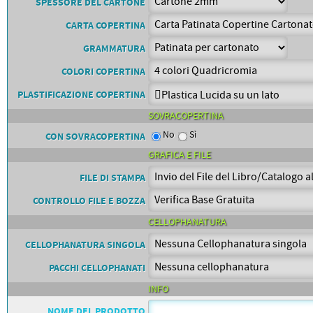
PETTORALI
SPESSORE DEL CARTONE
DORSALI TARGHE
CARTA COPERTINA
PETTORALI NUMERI DA
GARA
GRAMMATURA
PETTORALI CON NOME ATLETA
NUMERI DA GARA MTB
COLORI COPERTINA
PLASTIFICAZIONE COPERTINA
SOVRACOPERTINA
No
Sì
CON SOVRACOPERTINA
GRAFICA E FILE
FILE DI STAMPA
CONTROLLO FILE E BOZZA
CELLOPHANATURA
CELLOPHANATURA SINGOLA
PACCHI CELLOPHANATI
INFO
NOME DEL PRODOTTO