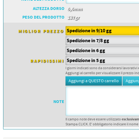
ALTEZZA DORSO
6,6mm
PESO DEL PRODOTTO
137gr
Spedizione in 9/10 gg
MIGLIOR PREZZO
Spedizione in 7/8 gg
Spedizione in 6 gg
Spedizione in 5 gg
RAPIDISSIMI
I giorni indicati sono da considerarsi lavorativi 
Aggiungi al carrello per visualizzare il prezzo in
NOTE
esclusiva
Il campo note deve essere utilizzato
Stampa.CLICK. E' obbligatorio indicare il nome