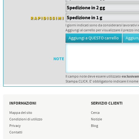
PETTORALI
DORSALI TARGHE
Spedizione in 2 gg
PETTORALI NUMERI DA
GARA
Spedizione in 1 g
RAPIDISSIMI
PETTORALI CON NOME ATLETA
I giorni indicati sono da considerarsi lavorativi 
NUMERI DA GARA MTB
Aggiungi al carrello per visualizzare il prezzo in
NOTE
esclusiva
Il campo note deve essere utilizzato
Stampa.CLICK. E' obbligatorio indicare il nome
INFORMAZIONI
SERVIZIO CLIENTI
Mappa del sito
Cerca
Condizioni di utilizzo
Notizie
Privacy
Blog
Contatti