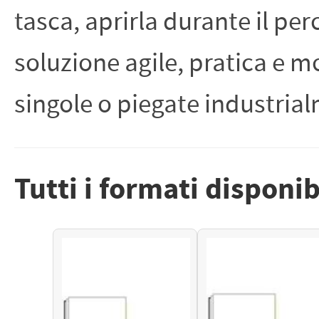
PETTORALI
tasca, aprirla durante il pe
DORSALI TARGHE
PETTORALI NUMERI DA
GARA
PETTORALI CON NOME ATLETA
soluzione agile, pratica e 
NUMERI DA GARA MTB
singole o piegate industria
Tutti i formati disponib