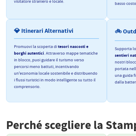
visitatore straniero e locale.
basso costo
💎 Itinerari Alternativi
🚲 Outd
tesori nascosti e
Promuovi la scoperta di
Supporta lo
borghi autentici
. Attraverso mappe tematiche
sentieri nat
in blocco, puoi guidare il turismo verso
nostri blocc
percorsi meno battuti, incentivando
portata nel
un'economia locale sostenibile e distribuendo
una guida f
i flussi turistici in modo intelligente su tutto il
dalla batte
comprensorio.
Perché scegliere la Stam