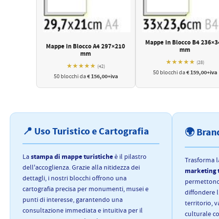
Mappe in Blocco B4 236×3
Mappe in Blocco A4 297×210
mm
mm
★★★★★
(28)
★★★★★
(42)
€ 159,00+iva
50 blocchi da
€ 156,00+iva
50 blocchi da
📍 Uso Turistico e Cartografia
🌍 Brand
stampa di mappe turistiche
La
è il pilastro
Trasforma l
dell'accoglienza. Grazie alla nitidezza dei
marketing t
dettagli, i nostri blocchi offrono una
permettono 
cartografia precisa per monumenti, musei e
diffondere 
punti di interesse, garantendo una
territorio, 
consultazione immediata e intuitiva per il
culturale co