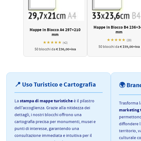
Mappe in Blocco B4 236×3
Mappe in Blocco A4 297×210
mm
mm
★★★★★
(28)
★★★★★
(42)
€ 159,00+iva
50 blocchi da
€ 156,00+iva
50 blocchi da
📍 Uso Turistico e Cartografia
🌍 Brand
stampa di mappe turistiche
La
è il pilastro
Trasforma l
dell'accoglienza. Grazie alla nitidezza dei
marketing t
dettagli, i nostri blocchi offrono una
permettono 
cartografia precisa per monumenti, musei e
diffondere 
punti di interesse, garantendo una
territorio, 
consultazione immediata e intuitiva per il
culturale co