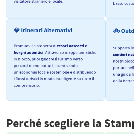
visitatore straniero e locale.
basso costo
💎 Itinerari Alternativi
🚲 Outd
tesori nascosti e
Promuovi la scoperta di
Supporta lo
borghi autentici
. Attraverso mappe tematiche
sentieri nat
in blocco, puoi guidare il turismo verso
nostri blocc
percorsi meno battuti, incentivando
portata nel
un'economia locale sostenibile e distribuendo
una guida f
i flussi turistici in modo intelligente su tutto il
dalla batte
comprensorio.
Perché scegliere la Stam