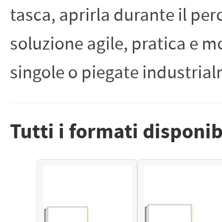
PETTORALI
tasca, aprirla durante il pe
DORSALI TARGHE
PETTORALI NUMERI DA
GARA
PETTORALI CON NOME ATLETA
soluzione agile, pratica e 
NUMERI DA GARA MTB
singole o piegate industria
Tutti i formati disponib