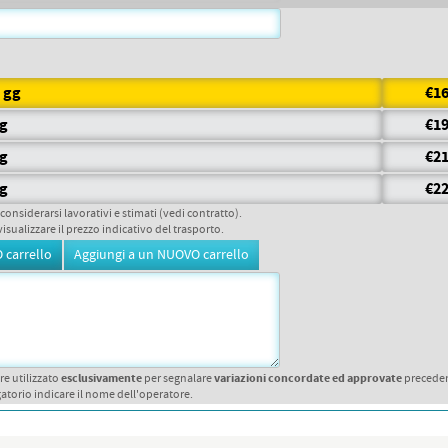
7 gg
€16
gg
€19
gg
€21
gg
€22
 considerarsi lavorativi e stimati (vedi contratto).
visualizzare il prezzo indicativo del trasporto.
esclusivamente
variazioni concordate ed approvate
re utilizzato
per segnalare
precede
atorio indicare il nome dell'operatore.