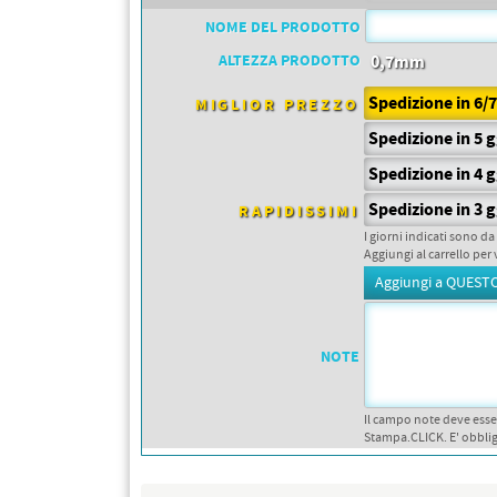
PETTORALI
DORSALI TARGHE
NOME DEL PRODOTTO
PETTORALI NUMERI DA
GARA
ALTEZZA PRODOTTO
0,7mm
PETTORALI CON NOME ATLETA
NUMERI DA GARA MTB
Spedizione in 6/
MIGLIOR PREZZO
Spedizione in 5 
Spedizione in 4 
Spedizione in 3 
RAPIDISSIMI
I giorni indicati sono da
Aggiungi al carrello per 
NOTE
Il campo note deve esse
Stampa.CLICK. E' obblig