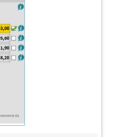
3,00
5,60
1,90
8,20
ntemente da