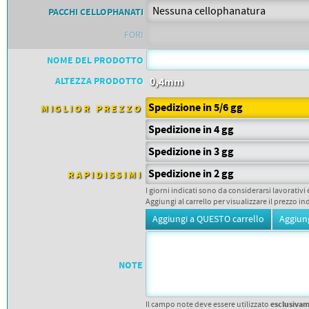
PETTORALI
PACCHI CELLOPHANATI
DORSALI TARGHE
PETTORALI NUMERI DA
FORI
GARA
PETTORALI CON NOME ATLETA
NUMERI DA GARA MTB
NOME DEL PRODOTTO
ALTEZZA PRODOTTO
0,4mm
Spedizione in 5/6 gg
MIGLIOR PREZZO
Spedizione in 4 gg
Spedizione in 3 gg
Spedizione in 2 gg
RAPIDISSIMI
I giorni indicati sono da considerarsi lavorativi 
Aggiungi al carrello per visualizzare il prezzo in
NOTE
esclusiva
Il campo note deve essere utilizzato