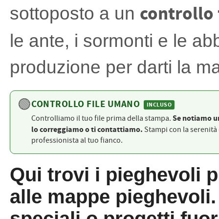
PETTORALI
controllo
sottoposto a un
DORSALI TARGHE
PETTORALI NUMERI DA
GARA
PETTORALI CON NOME ATLETA
le ante, i sormonti e le a
NUMERI DA GARA MTB
produzione per darti la m
🟢
CONTROLLO FILE UMANO
INCLUSO
Se notiamo u
Controlliamo il tuo file prima della stampa.
lo correggiamo o ti contattiamo.
Stampi con la serenità 
professionista al tuo fianco.
Qui trovi i pieghevoli p
alle mappe pieghevoli. 
speciali o progetti fuo