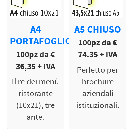
A4
A5 CHIUSO
PORTAFOGLIO
100pz da €
100pz da €
74.35 + IVA
36,35 + IVA
Perfetto per
Il re dei menù
brochure
ristorante
aziendali
(10x21), tre
istituzionali.
ante.