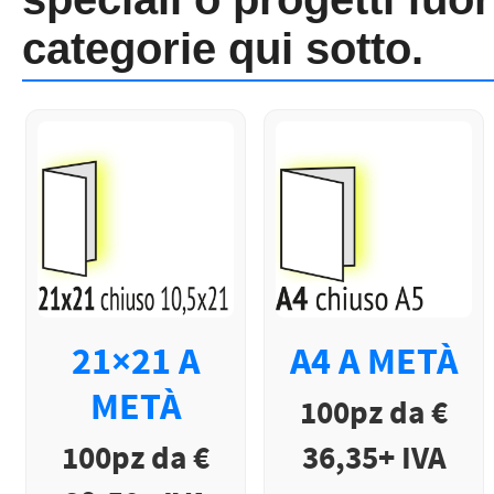
categorie qui sotto.
21×21 A
A4 A METÀ
METÀ
100pz da €
100pz da €
36,35+ IVA