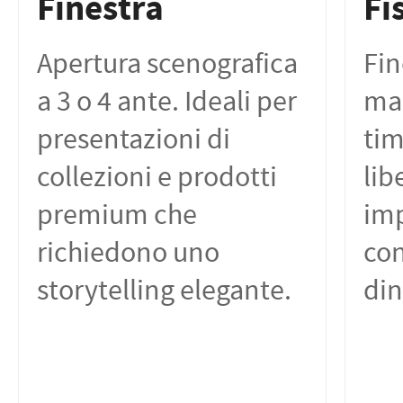
Finestra
Fi
Apertura scenografica
Fin
a 3 o 4 ante. Ideali per
map
presentazioni di
tim
collezioni e prodotti
lib
premium che
im
richiedono uno
con
storytelling elegante.
din