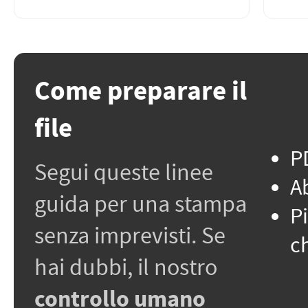
Come preparare il
file
PD
Segui queste linee
A
guida per una stampa
P
senza imprevisti. Se
c
hai dubbi, il nostro
controllo umano