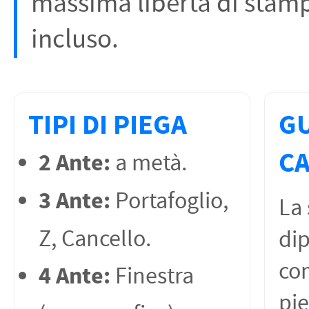
massima libertà di stamp
incluso.
TIPI DI PIEGA
GU
C
2 Ante:
a metà.
3 Ante:
Portafoglio,
La 
Z, Cancello.
di
com
4 Ante:
Finestra
pie