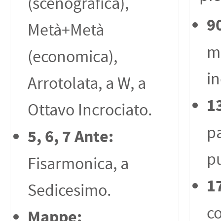
(scenografica),
9
Metà+Metà
m
(economica),
in
Arrotolata, a W, a
1
Ottavo Incrociato.
pa
5, 6, 7 Ante:
pu
Fisarmonica, a
1
Sedicesimo.
c
Mappe: