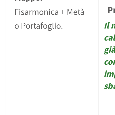
P
Fisarmonica + Metà
Il 
o Portafoglio.
cal
già
co
im
sb