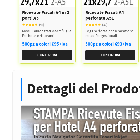
PETTORALI
DORSALI TARGHE
Ricevute Fiscali A4 in 2
Ricevute Fiscali A4
PETTORALI NUMERI DA
parti A5
perforate A5L
GARA
PETTORALI CON NOME ATLETA
★★★★★
(48)
★★★★★
(32)
NUMERI DA GARA MTB
Moduli autorizzati Madre/Figlia.
Fogli perforati per separazione
Per hotel e ristoranti.
netta. Per gestionali.
500pz a colori €95+iva
500pz a colori €93+iva
CONFIGURA
CONFIGURA
Dettagli del Prodo