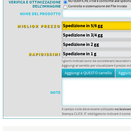
PETTORALI
NO VERIFICHE il file è conforme alle specif
VERIFICA E OTTIMIZZAZIONE
DORSALI TARGHE
DELL'IMMAGINE
Controllo e sistemazione del FIle inviato
PETTORALI NUMERI DA
NOME DEL PRODOTTO
GARA
PETTORALI CON NOME ATLETA
NUMERI DA GARA MTB
Spedizione in 5/6 gg
MIGLIOR PREZZO
Spedizione in 3/4 gg
Spedizione in 2 gg
Spedizione in 1 g
RAPIDISSIMI
I giorni indicati sono da considerarsi lavorativi 
Aggiungi al carrello per visualizzare il prezzo in
NOTE
esclusiva
Il campo note deve essere utilizzato
Stampa.CLICK. E' obbligatorio indicare il nome