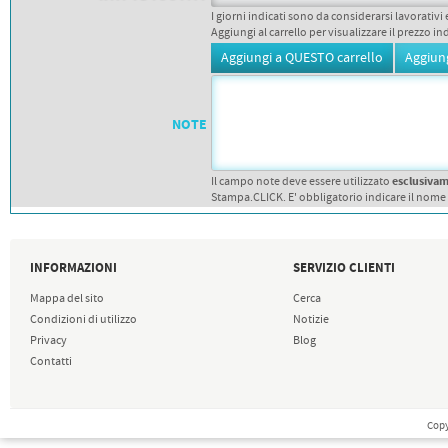
PETTORALI
DORSALI TARGHE
I giorni indicati sono da considerarsi lavorativi 
Aggiungi al carrello per visualizzare il prezzo in
PETTORALI NUMERI DA
GARA
PETTORALI CON NOME ATLETA
NUMERI DA GARA MTB
NOTE
esclusiva
Il campo note deve essere utilizzato
Stampa.CLICK. E' obbligatorio indicare il nome
INFORMAZIONI
SERVIZIO CLIENTI
Mappa del sito
Cerca
Condizioni di utilizzo
Notizie
Privacy
Blog
Contatti
Copy