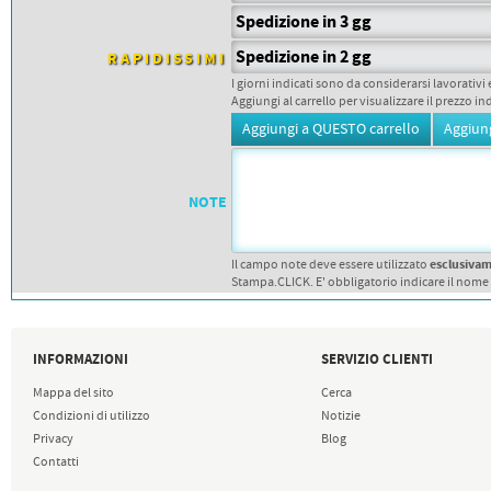
PETTORALI
DORSALI TARGHE
Spedizione in 3 gg
PETTORALI NUMERI DA
Spedizione in 2 gg
GARA
RAPIDISSIMI
PETTORALI CON NOME ATLETA
I giorni indicati sono da considerarsi lavorativi 
NUMERI DA GARA MTB
Aggiungi al carrello per visualizzare il prezzo in
NOTE
esclusiva
Il campo note deve essere utilizzato
Stampa.CLICK. E' obbligatorio indicare il nome
INFORMAZIONI
SERVIZIO CLIENTI
Mappa del sito
Cerca
Condizioni di utilizzo
Notizie
Privacy
Blog
Contatti