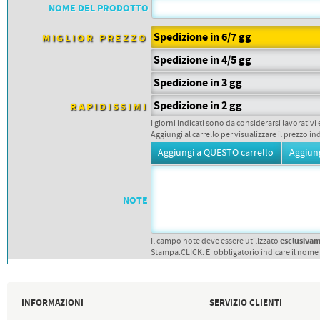
PETTORALI
NOME DEL PRODOTTO
DORSALI TARGHE
PETTORALI NUMERI DA
Spedizione in 6/7 gg
GARA
MIGLIOR PREZZO
PETTORALI CON NOME ATLETA
Spedizione in 4/5 gg
NUMERI DA GARA MTB
Spedizione in 3 gg
Spedizione in 2 gg
RAPIDISSIMI
I giorni indicati sono da considerarsi lavorativi 
Aggiungi al carrello per visualizzare il prezzo in
NOTE
esclusiva
Il campo note deve essere utilizzato
Stampa.CLICK. E' obbligatorio indicare il nome
INFORMAZIONI
SERVIZIO CLIENTI