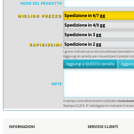
PETTORALI
NOME DEL PRODOTTO
DORSALI TARGHE
PETTORALI NUMERI DA
Spedizione in 6/7 gg
GARA
MIGLIOR PREZZO
PETTORALI CON NOME ATLETA
Spedizione in 4/5 gg
NUMERI DA GARA MTB
Spedizione in 3 gg
Spedizione in 2 gg
RAPIDISSIMI
I giorni indicati sono da considerarsi lavorativi 
Aggiungi al carrello per visualizzare il prezzo in
NOTE
esclusiva
Il campo note deve essere utilizzato
Stampa.CLICK. E' obbligatorio indicare il nome
INFORMAZIONI
SERVIZIO CLIENTI