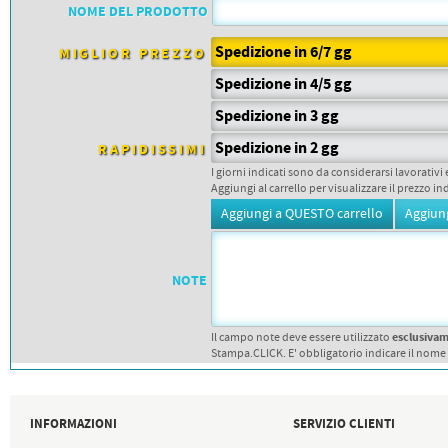
PETTORALI
NOME DEL PRODOTTO
DORSALI TARGHE
PETTORALI NUMERI DA
Spedizione in 6/7 gg
GARA
MIGLIOR PREZZO
PETTORALI CON NOME ATLETA
Spedizione in 4/5 gg
NUMERI DA GARA MTB
Spedizione in 3 gg
Spedizione in 2 gg
RAPIDISSIMI
I giorni indicati sono da considerarsi lavorativi 
Aggiungi al carrello per visualizzare il prezzo in
NOTE
esclusiva
Il campo note deve essere utilizzato
Stampa.CLICK. E' obbligatorio indicare il nome
INFORMAZIONI
SERVIZIO CLIENTI