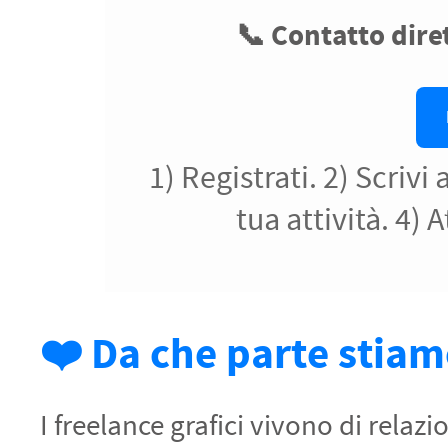
PETTORALI
DORSALI TARGHE
📞 Contatto dire
PETTORALI NUMERI DA
GARA
PETTORALI CON NOME ATLETA
NUMERI DA GARA MTB
1) Registrati. 2) Scrivi 
tua attività. 4)
❤️ Da che parte stia
I freelance grafici vivono di relaz