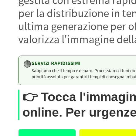
gestita con estrema rapidi
PETTORALI
DORSALI TARGHE
per la distribuzione in te
PETTORALI NUMERI DA
GARA
PETTORALI CON NOME ATLETA
ultima generazione per of
NUMERI DA GARA MTB
valorizza l'immagine della
🟢
SERVIZI RAPIDISSIMI
Sappiamo che il tempo è denaro. Processiamo i tuoi ord
priorità assoluta per garantirti tempi di consegna imbatt
👉
Tocca l'immagin
online. Per urgen