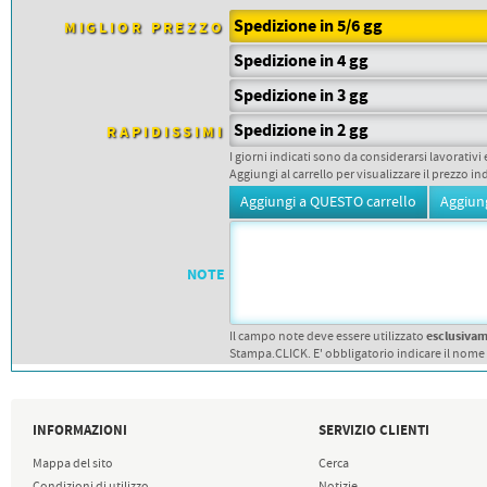
PETTORALI
DORSALI TARGHE
Spedizione in 5/6 gg
MIGLIOR PREZZO
PETTORALI NUMERI DA
GARA
Spedizione in 4 gg
PETTORALI CON NOME ATLETA
NUMERI DA GARA MTB
Spedizione in 3 gg
Spedizione in 2 gg
RAPIDISSIMI
I giorni indicati sono da considerarsi lavorativi 
Aggiungi al carrello per visualizzare il prezzo in
NOTE
esclusiva
Il campo note deve essere utilizzato
Stampa.CLICK. E' obbligatorio indicare il nome
INFORMAZIONI
SERVIZIO CLIENTI
Mappa del sito
Cerca