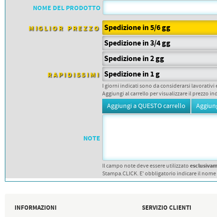
PETTORALI
NOME DEL PRODOTTO
DORSALI TARGHE
PETTORALI NUMERI DA
GARA
Spedizione in 5/6 gg
MIGLIOR PREZZO
PETTORALI CON NOME ATLETA
NUMERI DA GARA MTB
Spedizione in 3/4 gg
Spedizione in 2 gg
Spedizione in 1 g
RAPIDISSIMI
I giorni indicati sono da considerarsi lavorativi 
Aggiungi al carrello per visualizzare il prezzo in
NOTE
esclusiva
Il campo note deve essere utilizzato
Stampa.CLICK. E' obbligatorio indicare il nome
INFORMAZIONI
SERVIZIO CLIENTI