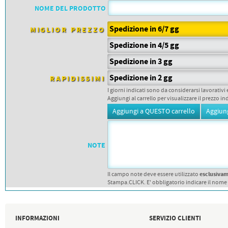
PETTORALI
NOME DEL PRODOTTO
DORSALI TARGHE
PETTORALI NUMERI DA
GARA
Spedizione in 6/7 gg
MIGLIOR PREZZO
PETTORALI CON NOME ATLETA
NUMERI DA GARA MTB
Spedizione in 4/5 gg
Spedizione in 3 gg
Spedizione in 2 gg
RAPIDISSIMI
I giorni indicati sono da considerarsi lavorativi 
Aggiungi al carrello per visualizzare il prezzo in
NOTE
esclusiva
Il campo note deve essere utilizzato
Stampa.CLICK. E' obbligatorio indicare il nome
INFORMAZIONI
SERVIZIO CLIENTI