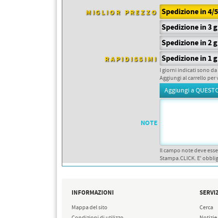
PETTORALI
DORSALI TARGHE
Spedizione in 4/
MIGLIOR PREZZO
PETTORALI NUMERI DA
GARA
Spedizione in 3 
PETTORALI CON NOME ATLETA
NUMERI DA GARA MTB
Spedizione in 2 
Spedizione in 1 g
RAPIDISSIMI
I giorni indicati sono da
Aggiungi al carrello per 
NOTE
Il campo note deve esse
Stampa.CLICK. E' obblig
INFORMAZIONI
SERVIZ
Mappa del sito
Cerca