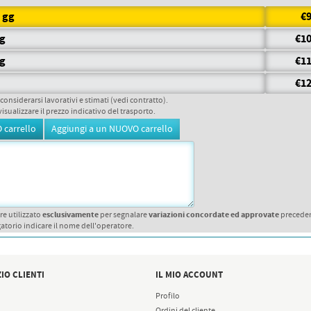
5 gg
€9
gg
€10
gg
€11
€12
 considerarsi lavorativi e stimati (vedi contratto).
visualizzare il prezzo indicativo del trasporto.
esclusivamente
variazioni concordate ed approvate
re utilizzato
per segnalare
precede
atorio indicare il nome dell'operatore.
IO CLIENTI
IL MIO ACCOUNT
Profilo